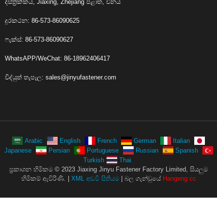
දිස්ත්‍රික්කය, Jiaxing, Zhejiang පළාත, චීනය
දුරකථන: 86-573-86090625
ෆැක්ස්: 86-573-86090627
WhatsAPP/WeChat: 86-18962406417
විද්යුත් තැපෑල:
sales@jinyufastener.com
Arabic
English
French
German
Italian
Japanese
Persian
Portuguese
Russian
Spanish
Turkish
Thai
ප්‍රකාශන හිමිකම © 2023 Jiaxing Jinyu Fastener Factory Limited, සියලුම
හිමිකම් ඇවිරිණි. |
XML අඩවි සිතියම
| බල ගැන්වුයේ
Hangeng.cc