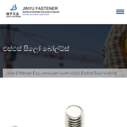
අන්තර්ගතය
වෙත
යන්න
එස්එස් සිලෝ බෝල්ට්ස්
/
/
/
ගෙදර
නිෂ්පාදන
මල නොබැඳෙන වානේ බෝල්ට්
එස්එස් සිලෝ බෝල්ට්ස්