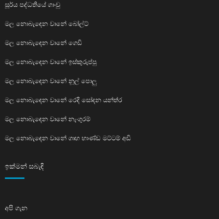
සූර්ය පද්ධතියේ ගාංචු
මල නොබැඳෙන වානේ බෝල්ට්
මල නොබැඳෙන වානේ ගෙඩි
මල නොබැඳෙන වානේ ඉස්කුරුප්පු
මල නොබැඳෙන වානේ නූල් පොලු
මල නොබැඳෙන වානේ රෙදි සෝදන යන්ත්ර
මල නොබැඳෙන වානේ නැංගුරම්
මල නොබැඳෙන වානේ ගෘහ භාණ්ඩ මට්ටම් අඩි
ඉක්මන් සබැඳි
අපි ගැන