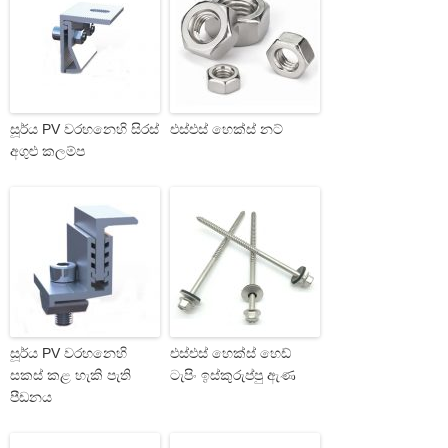
සූර්ය PV වරහනෙහි සිරස්
එස්එස් හෙක්ස් නට්
අගුළු කලම්ප
සූර්ය PV වරහනෙහි
එස්එස් හෙක්ස් හෙඩ්
සකස් කළ හැකි පැති
ටැපිං ඉස්කුරුප්පු ඇණ
පීඩනය