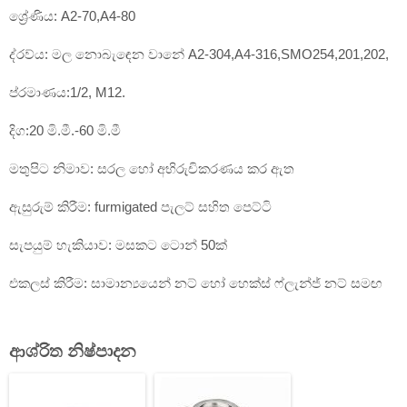
ශ්‍රේණිය: A2-70,A4-80
ද්රව්ය: මල නොබැඳෙන වානේ A2-304,A4-316,SMO254,201,202,
ප්රමාණය:1/2, M12.
දිග:20 මි.මී.-60 මි.මී
මතුපිට නිමාව: සරල හෝ අභිරුචිකරණය කර ඇත
ඇසුරුම් කිරීම: furmigated පැලට් සහිත පෙට්ටි
සැපයුම් හැකියාව: මසකට ටොන් 50ක්
එකලස් කිරීම: සාමාන්‍යයෙන් නට් හෝ හෙක්ස් ෆ්ලැන්ජ් නට් සමඟ
ආශ්රිත නිෂ්පාදන