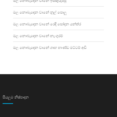
මල නොබැඳෙන වානේ ඉස්කුරුප්පු
මල නොබැඳෙන වානේ නූල් පොලු
මල නොබැඳෙන වානේ රෙදි සෝදන යන්ත්ර
මල නොබැඳෙන වානේ නැංගුරම්
මල නොබැඳෙන වානේ ගෘහ භාණ්ඩ මට්ටම් අඩි
සියලුම නිෂ්පාදන