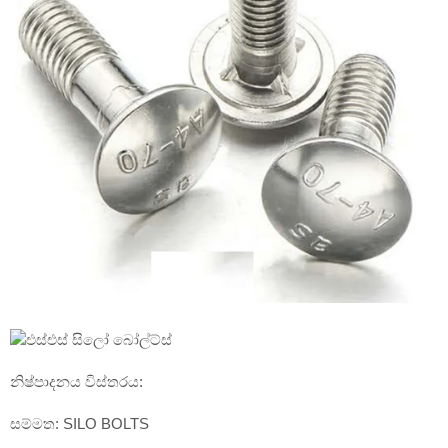
නිෂ්පාදනය විස්තරය:
සම්මත: SILO BOLTS