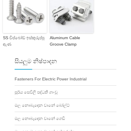
SS චිප්බෝඩ් ඉස්කුරුප්පු
Aluminum Cable
ඇණ
Groove Clamp
සියලුම නිෂ්පාදන
Fasteners For Electric Power Industrial
සූර්ය සෙවිලි පද්ධති ගාංචු
මල නොබැඳෙන වානේ බෝල්ට්
මල නොබැඳෙන වානේ ගෙඩි