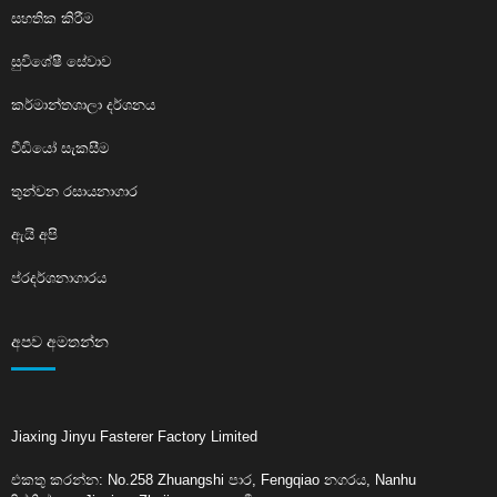
සහතික කිරීම
සුවිශේෂී සේවාව
කර්මාන්තශාලා දර්ශනය
වීඩියෝ සැකසීම
තුන්වන රසායනාගාර
ඇයි අපි
ප්රදර්ශනාගාරය
අපව අමතන්න
Jiaxing Jinyu Fasterer Factory Limited
එකතු කරන්න: No.258 Zhuangshi පාර, Fengqiao නගරය, Nanhu