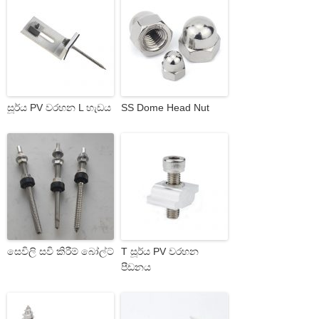
සූර්ය PV වරහන L හැඩය
SS Dome Head Nut
සෙවිලි සවි කිරීම් බෝල්ට්
T සූර්ය PV වරහන
පීඩනය